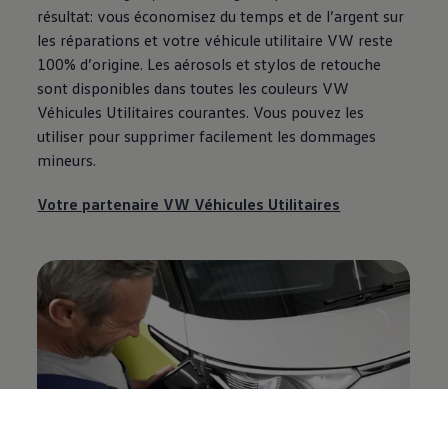
résultat: vous économisez du temps et de l’argent sur
les réparations et votre véhicule utilitaire VW reste
100% d’origine. Les aérosols et stylos de retouche
sont disponibles dans toutes les couleurs VW
Véhicules Utilitaires courantes. Vous pouvez les
utiliser pour supprimer facilement les dommages
mineurs.
Votre partenaire VW Véhicules Utilitaires