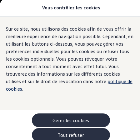
Véhicules
Vous contrôlez les cookies
Modèles et configurateur
Utilitaires
-> Camping-cars
-> Monospaces familiaux
-> Véhicules Utilitaires
Sur ce site, nous utilisons des cookies afin de vous offrir la
Aller
Aller au
Acheter une voiture
contenu
au
Garantie & financement
meilleure experience de navigation possible. Cependant, en
principal
pied
Véhicules d'occasion
utilisant les buttons ci-dessous, vous pouvez gérer vos
de
Leasing
préférences individuelles pour les cookies ou refuser tous
Offres
page
Véhicules en stock
les cookies optionnels. Vous pouvez révoquer votre
Rouler en électrique
consentement à tout moment avec effet futur. Vous
Nos simulateurs
trouverez des informations sur les différents cookies
Simulateur d’autonomie
Simulateur de temps de recharge
utilisés et sur le droit de révocation dans notre
politique de
Simulateur de coûts
cookies
.
Modèles électriques
ID. Buzz
ID. Buzz Cargo
ID. Buzz à empattement long
-> Batterie et sécurité
Pièces et accessoires
Gérer les cookies
Accessoires
Accessoires de transport
Tout refuser
Pack de protection