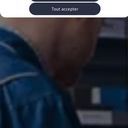
Accessoires Volkswagen
Pièces
Tout accepter
-> Étiquettes energetiques pneumatiques
-> Rappel de sécurité des airbags Takata
Entretien et service
Contrôles saisonniers et garantie
myVolkswagen
-> Garantie de mobilité
-> Car-Net
-> WLTP
-> Declarations of conformity
-> REACH
-> Manuel d'utilisation numérique
Volkswagen Utilitaires Luxembourg
Carte des concessionnaires
-> Liste des concessionnaires
-> Devenir client mystère
-> Devenir partenaire service
-> Offres d'emploi
-> FAQ
EU Data Act