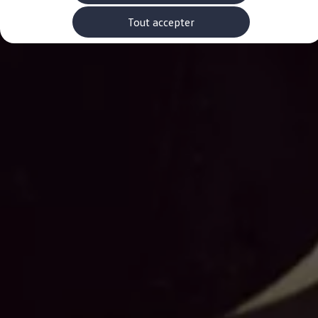
Accessoires Volkswagen
Pièces
Tout accepter
-> Étiquettes energetiques pneumatiques
-> Rappel de sécurité des airbags Takata
Entretien et service
Contrôles saisonniers et garantie
myVolkswagen
-> Garantie de mobilité
-> Car-Net
-> WLTP
-> Declarations of conformity
-> REACH
-> Manuel d'utilisation numérique
Volkswagen Utilitaires Luxembourg
Carte des concessionnaires
-> Liste des concessionnaires
-> Devenir client mystère
-> Devenir partenaire service
-> Offres d'emploi
-> FAQ
EU Data Act