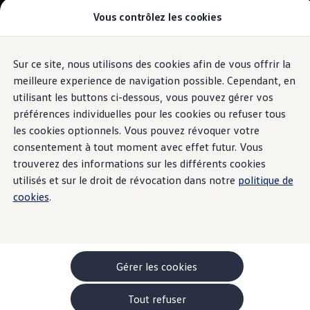
Véhicules
Vous contrôlez les cookies
Modèles et configurateur
Utilitaires
-> Camping-cars
-> Monospaces familiaux
-> Véhicules Utilitaires
Sur ce site, nous utilisons des cookies afin de vous offrir la
Aller
Aller au
Acheter une voiture
contenu
au
Garantie & financement
meilleure experience de navigation possible. Cependant, en
principal
pied
Véhicules d'occasion
utilisant les buttons ci-dessous, vous pouvez gérer vos
de
Leasing
préférences individuelles pour les cookies ou refuser tous
Offres
page
Véhicules en stock
les cookies optionnels. Vous pouvez révoquer votre
Rouler en électrique
consentement à tout moment avec effet futur. Vous
Nos simulateurs
trouverez des informations sur les différents cookies
Simulateur d’autonomie
Simulateur de temps de recharge
utilisés et sur le droit de révocation dans notre
politique de
Simulateur de coûts
cookies
.
Modèles électriques
ID. Buzz
ID. Buzz Cargo
ID. Buzz à empattement long
-> Batterie et sécurité
Pièces et accessoires
Gérer les cookies
Accessoires
Accessoires de transport
Tout refuser
Pack de protection