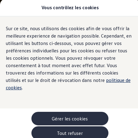
Véhicules
Vous contrôlez les cookies
Modèles et configurateur
Utilitaires
-> Camping-cars
-> Monospaces familiaux
-> Véhicules Utilitaires
Sur ce site, nous utilisons des cookies afin de vous offrir la
Aller
Aller au
Acheter une voiture
contenu
au
Garantie & financement
meilleure experience de navigation possible. Cependant, en
principal
pied
Véhicules d'occasion
utilisant les buttons ci-dessous, vous pouvez gérer vos
de
Leasing
préférences individuelles pour les cookies ou refuser tous
Offres
page
Véhicules en stock
les cookies optionnels. Vous pouvez révoquer votre
Rouler en électrique
consentement à tout moment avec effet futur. Vous
Nos simulateurs
trouverez des informations sur les différents cookies
Simulateur d’autonomie
Simulateur de temps de recharge
utilisés et sur le droit de révocation dans notre
politique de
Simulateur de coûts
cookies
.
Modèles électriques
ID. Buzz
ID. Buzz Cargo
ID. Buzz à empattement long
-> Batterie et sécurité
Pièces et accessoires
Gérer les cookies
Accessoires
Accessoires de transport
Tout refuser
Pack de protection