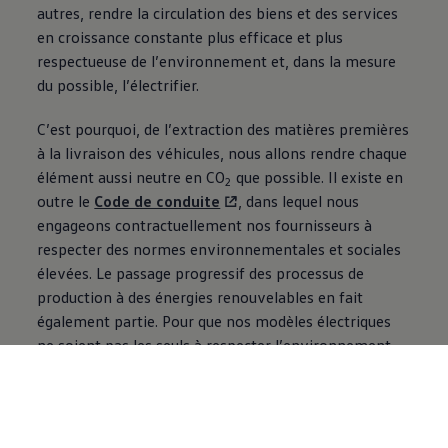
autres, rendre la circulation des biens et des services
en croissance constante plus efficace et plus
respectueuse de l’environnement et, dans la mesure
du possible, l’électrifier.
C’est pourquoi, de l’extraction des matières premières
à la livraison des véhicules, nous allons rendre chaque
élément aussi neutre en CO
que possible. Il existe en
2
outre le
Code de conduite
, dans lequel nous
engageons contractuellement nos fournisseurs à
respecter des normes environnementales et sociales
élevées. Le passage progressif des processus de
production à des énergies renouvelables en fait
également partie. Pour que nos modèles électriques
ne soient pas les seuls à respecter l’environnement,
nous nous occupons également des services durables
après l’achat du véhicule. Nous soutenons l’extension
de l’infrastructure de recharge par notre participation
au réseau de recharge rapide IONITY. Nous