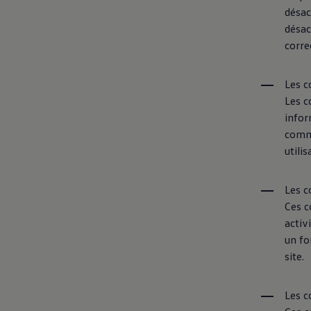
désac
désac
corre
Les c
Les c
infor
comme
utilis
Les c
Ces c
activ
un fo
site.
Les c