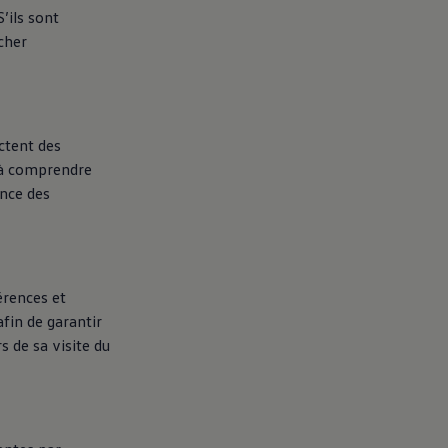
’ils sont
cher
ctent des
r à comprendre
ence des
érences et
afin de garantir
s de sa visite du