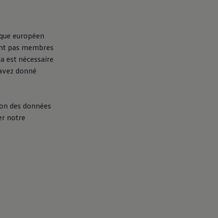
ique européen
sont pas membres
a est nécessaire
s avez donné
tion des données
er notre