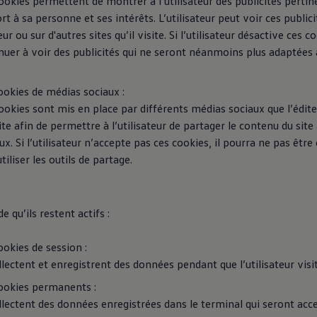
ookies permettent de montrer à l’utilisateur des publicités pertin
rt à sa personne et ses intérêts. L’utilisateur peut voir ces publicit
eur ou sur d'autres sites qu’il visite. Si l’utilisateur désactive ces co
nuer à voir des publicités qui ne seront néanmoins plus adaptées à
ookies de médias sociaux :
ookies sont mis en place par différents médias sociaux que l’édite
ite afin de permettre à l’utilisateur de partager le contenu du site
ux. Si l’utilisateur n’accepte pas ces cookies, il pourra ne pas être
tiliser les outils de partage.
e qu’ils restent actifs :
ookies de session :
ollectent et enregistrent des données pendant que l’utilisateur visite
ookies permanents :
ollectent des données enregistrées dans le terminal qui seront acce