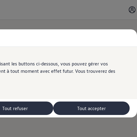
ilisant les buttons ci-dessous, vous pouvez gérer vos
ent à tout moment avec effet futur. Vous trouverez des
es aux habitudes
e liées au
re de nouveaux
avigateur ou à
Tout refuser
Tout accepter