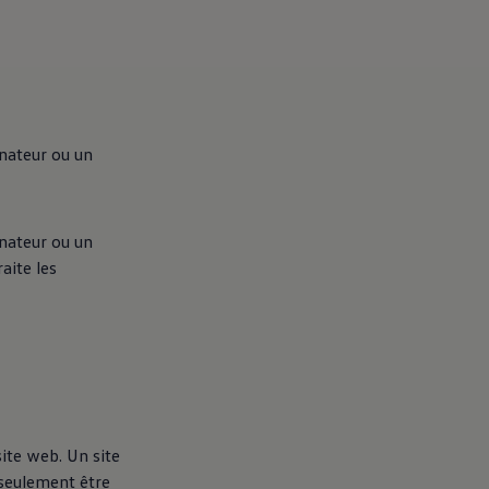
inateur ou un
inateur ou un
aite les
site web. Un site
 seulement être