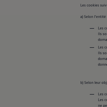
Accessoires Volkswagen
Les cookies suiv
Pièces
-> Étiquettes energetiques pneumatiques
-> Rappel de sécurité des airbags Takata
a) Selon l’entité 
Entretien et service
Contrôles saisonniers et garantie
myVolkswagen
Les c
-> Garantie de mobilité
Ils s
-> Car-Net
domai
-> WLTP
-> Declarations of conformity
Les c
-> REACH
Ils s
-> Manuel d'utilisation numérique
Volkswagen Utilitaires Luxembourg
domai
Carte des concessionnaires
donné
-> Liste des concessionnaires
-> Devenir client mystère
-> Devenir partenaire service
-> Offres d'emploi
b) Selon leur obje
-> FAQ
EU Data Act
Les c
Les c
ne pe