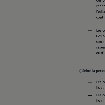
Ces c
rappo
l’édit
conti
Les c
Ces c
son s
résea
ou d’u
c) Selon la périod
Les c
Ils c
Les c
Ils c