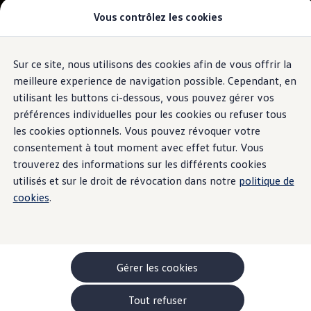
Véhicules
Vous contrôlez les cookies
Modèles et configurateur
Utilitaires
-> Camping-cars
-> Monospaces familiaux
-> Véhicules Utilitaires
Sur ce site, nous utilisons des cookies afin de vous offrir la
Aller
Aller au
Acheter une voiture
contenu
au
Garantie & financement
meilleure experience de navigation possible. Cependant, en
principal
pied
Véhicules d'occasion
utilisant les buttons ci-dessous, vous pouvez gérer vos
de
Leasing
préférences individuelles pour les cookies ou refuser tous
Offres
page
Véhicules en stock
les cookies optionnels. Vous pouvez révoquer votre
Rouler en électrique
consentement à tout moment avec effet futur. Vous
Nos simulateurs
trouverez des informations sur les différents cookies
Simulateur d’autonomie
Simulateur de temps de recharge
utilisés et sur le droit de révocation dans notre
politique de
Simulateur de coûts
cookies
.
Modèles électriques
ID. Buzz
ID. Buzz Cargo
ID. Buzz à empattement long
-> Batterie et sécurité
Pièces et accessoires
Gérer les cookies
Accessoires
Accessoires de transport
Tout refuser
Pack de protection