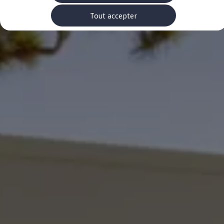
Accessoires Volkswagen
Pièces
Tout accepter
-> Étiquettes energetiques pneumatiques
-> Rappel de sécurité des airbags Takata
Entretien et service
Contrôles saisonniers et garantie
myVolkswagen
-> Garantie de mobilité
-> Car-Net
-> WLTP
-> Declarations of conformity
-> REACH
-> Manuel d'utilisation numérique
Volkswagen Utilitaires Luxembourg
Carte des concessionnaires
-> Liste des concessionnaires
-> Devenir client mystère
-> Devenir partenaire service
-> Offres d'emploi
-> FAQ
EU Data Act