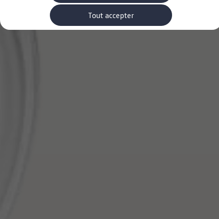
Accessoires Volkswagen
Pièces
Tout accepter
-> Étiquettes energetiques pneumatiques
-> Rappel de sécurité des airbags Takata
Entretien et service
Contrôles saisonniers et garantie
myVolkswagen
-> Garantie de mobilité
-> Car-Net
-> WLTP
-> Declarations of conformity
-> REACH
-> Manuel d'utilisation numérique
Volkswagen Utilitaires Luxembourg
Carte des concessionnaires
-> Liste des concessionnaires
-> Devenir client mystère
-> Devenir partenaire service
-> Offres d'emploi
-> FAQ
EU Data Act