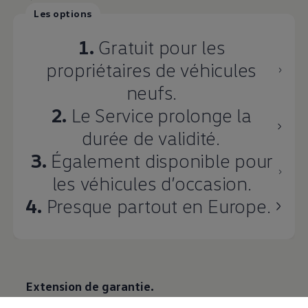
Les options
1.
Gratuit pour les
propriétaires de véhicules
neufs.
2.
Le Service
prolonge la
durée de validité.
3.
Également disponible pour
les véhicules d’occasion.
4.
Presque partout en Europe.
Extension de garantie.