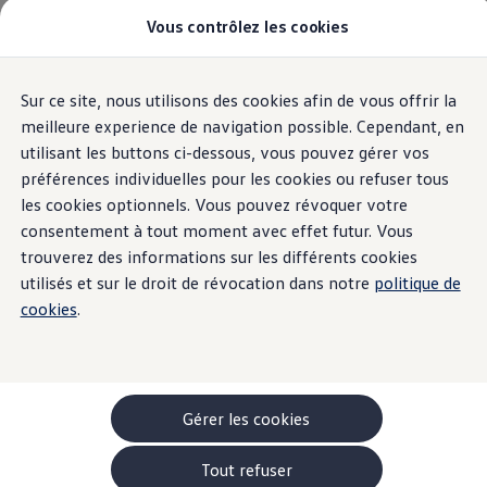
Véhicules
Vous contrôlez les cookies
Modèles et configurateur
Utilitaires
-> Camping-cars
-> Monospaces familiaux
-> Véhicules Utilitaires
Sur ce site, nous utilisons des cookies afin de vous offrir la
Aller
Aller au
Acheter une voiture
contenu
au
Garantie & financement
meilleure experience de navigation possible. Cependant, en
principal
pied
Véhicules d'occasion
utilisant les buttons ci-dessous, vous pouvez gérer vos
de
Leasing
préférences individuelles pour les cookies ou refuser tous
Offres
page
Véhicules en stock
les cookies optionnels. Vous pouvez révoquer votre
Rouler en électrique
consentement à tout moment avec effet futur. Vous
Nos simulateurs
trouverez des informations sur les différents cookies
Simulateur d’autonomie
Simulateur de temps de recharge
utilisés et sur le droit de révocation dans notre
politique de
Simulateur de coûts
cookies
.
Modèles électriques
ID. Buzz
ID. Buzz Cargo
ID. Buzz à empattement long
-> Batterie et sécurité
Pièces et accessoires
Gérer les cookies
Accessoires
Accessoires de transport
Tout refuser
Pack de protection