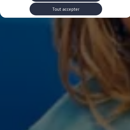
Accessoires Volkswagen
Pièces
Tout accepter
-> Étiquettes energetiques pneumatiques
-> Rappel de sécurité des airbags Takata
Entretien et service
Contrôles saisonniers et garantie
myVolkswagen
-> Garantie de mobilité
-> Car-Net
-> WLTP
-> Declarations of conformity
-> REACH
-> Manuel d'utilisation numérique
Volkswagen Utilitaires Luxembourg
Carte des concessionnaires
-> Liste des concessionnaires
-> Devenir client mystère
-> Devenir partenaire service
-> Offres d'emploi
-> FAQ
EU Data Act