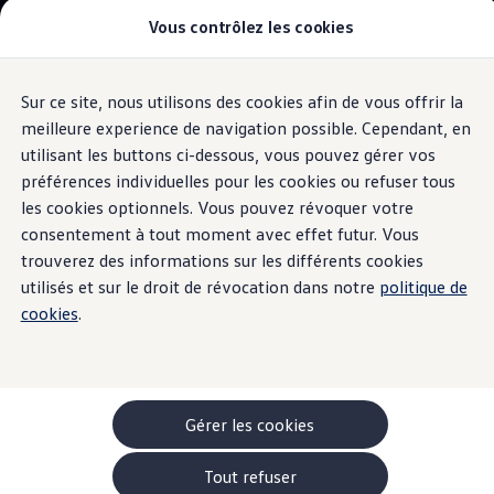
Véhicules
Vous contrôlez les cookies
Modèles et configurateur
Utilitaires
-> Camping-cars
-> Monospaces familiaux
-> Véhicules Utilitaires
Sur ce site, nous utilisons des cookies afin de vous offrir la
Aller
Aller au
Acheter une voiture
contenu
au
Garantie & financement
meilleure experience de navigation possible. Cependant, en
principal
pied
Véhicules d'occasion
utilisant les buttons ci-dessous, vous pouvez gérer vos
de
Leasing
préférences individuelles pour les cookies ou refuser tous
Offres
page
Véhicules en stock
les cookies optionnels. Vous pouvez révoquer votre
Rouler en électrique
consentement à tout moment avec effet futur. Vous
Nos simulateurs
trouverez des informations sur les différents cookies
Simulateur d’autonomie
Simulateur de temps de recharge
utilisés et sur le droit de révocation dans notre
politique de
Simulateur de coûts
cookies
.
Modèles électriques
ID. Buzz
ID. Buzz Cargo
ID. Buzz à empattement long
-> Batterie et sécurité
Pièces et accessoires
Gérer les cookies
Accessoires
Accessoires de transport
Tout refuser
Pack de protection