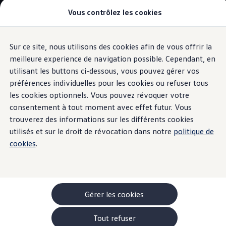
Véhicules
Vous contrôlez les cookies
Modèles et configurateur
Utilitaires
-> Camping-cars
-> Monospaces familiaux
-> Véhicules Utilitaires
Sur ce site, nous utilisons des cookies afin de vous offrir la
Aller
Aller au
Acheter une voiture
contenu
au
Garantie & financement
meilleure experience de navigation possible. Cependant, en
Batterie haute tension
principal
pied
Véhicules d'occasion
utilisant les buttons ci-dessous, vous pouvez gérer vos
de
Leasing
préférences individuelles pour les cookies ou refuser tous
Offres
page
Véhicules en stock
les cookies optionnels. Vous pouvez révoquer votre
Rouler en électrique
consentement à tout moment avec effet futur. Vous
Conseils d'entretien et
Nos simulateurs
trouverez des informations sur les différents cookies
Simulateur d’autonomie
Simulateur de temps de recharge
utilisés et sur le droit de révocation dans notre
politique de
autonomie élevée
Simulateur de coûts
cookies
.
Modèles électriques
ID. Buzz
ID. Buzz Cargo
Comment prolonger la durée de vie de la batterie haute
ID. Buzz à empattement long
tension d'un véhicule électrique
-> Batterie et sécurité
Pièces et accessoires
Gérer les cookies
Accessoires
Accessoires de transport
Tout refuser
Pack de protection
Surveillez la température
: la batterie d'un