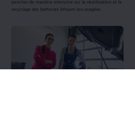
pencher de manière intensive sur la réutilisation et le
recyclage des batteries lithium-ion usagées.
Possibilités d'utilisation des
batteries de seconde vie
Nous offrons
une seconde vie
aux batteries
Une fois que les batteries ont été utilisées dans des