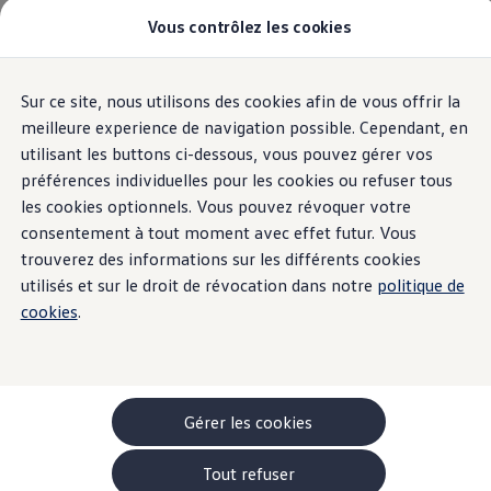
Véhicules
Vous contrôlez les cookies
Modèles et configurateur
Utilitaires
-> Camping-cars
-> Monospaces familiaux
-> Véhicules Utilitaires
Aperçu
Variante
Moteurs
Couleurs
Intérieur
Jantes
Éq
Sur ce site, nous utilisons des cookies afin de vous offrir la
Aller
Aller au
Acheter une voiture
contenu
au
Garantie & financement
meilleure experience de navigation possible. Cependant, en
principal
pied
Véhicules d'occasion
utilisant les buttons ci-dessous, vous pouvez gérer vos
de
Leasing
22
Modèles
préférences individuelles pour les cookies ou refuser tous
Offres
page
Véhicules en stock
les cookies optionnels. Vous pouvez révoquer votre
Rouler en électrique
consentement à tout moment avec effet futur. Vous
Nos simulateurs
trouverez des informations sur les différents cookies
Simulateur d’autonomie
Nouveau
Simulateur de temps de recharge
utilisés et sur le droit de révocation dans notre
politique de
Simulateur de coûts
cookies
.
Modèles électriques
ID. Buzz
ID. Buzz Cargo
ID. Buzz à empattement long
-> Batterie et sécurité
Pièces et accessoires
Gérer les cookies
Accessoires
Accessoires de transport
Tout refuser
Pack de protection