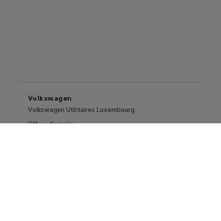
Volkswagen
Volkswagen Utilitaires Luxembourg
Offres d'emploi
Contactez-nous
Services
Réservez un essai
Newsletter
Demander un rendez-vous
Support
Formulaire Feedback & Réclamation